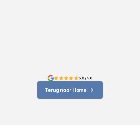
Gelukt!
Dankjewel.
We
nemen
zsm
contact
met
je
op!
5.0 / 5.0
Terug naar Home